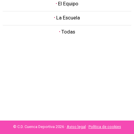
·
El Equipo
·
La Escuela
·
Todas
© C.D. Cuenca Deportiva 2026 ·
Aviso legal
·
Política de cookies