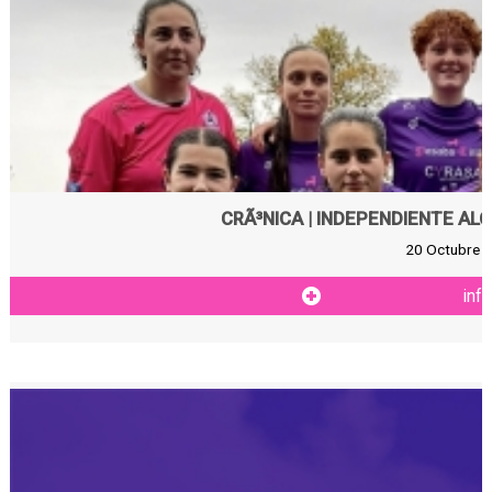
CRÃ³NICA | INDEPENDIENTE ALCÃ
20 Octubre 2
inf