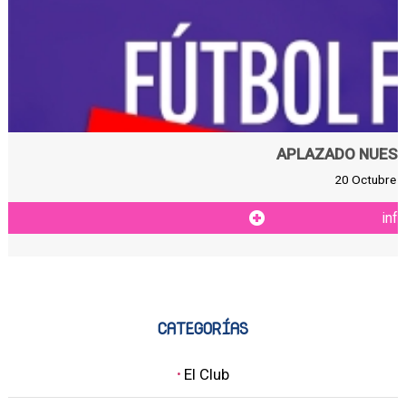
APLAZADO NUEST
20 Octubre 2
inf
CATEGORÍAS
·
El Club