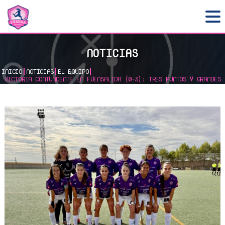
EL CLUB
NOTICIAS
EL EQUIPO
INICIO
NOTICIAS
EL EQUIPO
LA ESCUELA
VICTORIA CONTUNDENTE EN FUENSALIDA (0-3): TRES PUNTOS Y GRANDES
SENSACIONES ANTES DEL DERBI
HAZTE SOCI@
COLABORA
ACTIVIDADES
NOTICIAS
CONTACTO