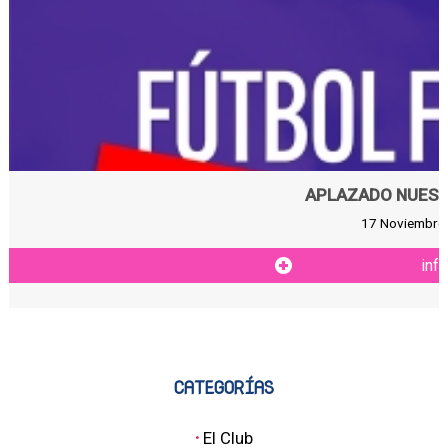
APLAZADO NUEST
17 Noviembre 
inf
CATEGORÍAS
·
El Club